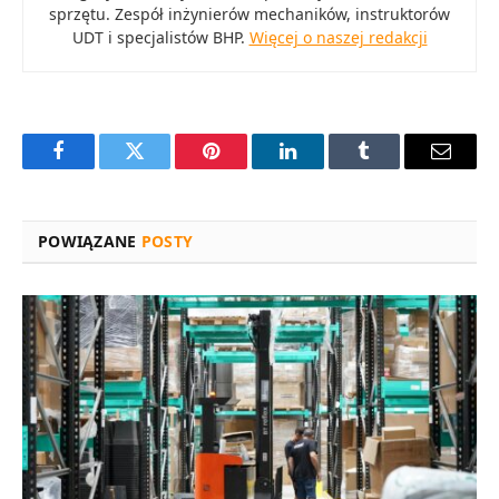
sprzętu. Zespół inżynierów mechaników, instruktorów
UDT i specjalistów BHP.
Więcej o naszej redakcji
Facebook
Twitter
Pinterest
LinkedIn
Tumblr
E-
mail
POWIĄZANE
POSTY