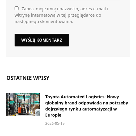
Zapisz moje imię i nazwisko, adres e-mail i
witrynę internetową w tej przeglądarce do
następnego skomentowania.
OSTATNIE WPISY
Toyota Automated Logistics: Nowy
globalny brand odpowiada na potrzeby
dojrzałego rynku automatyzacji w
Europie
2026-05-19