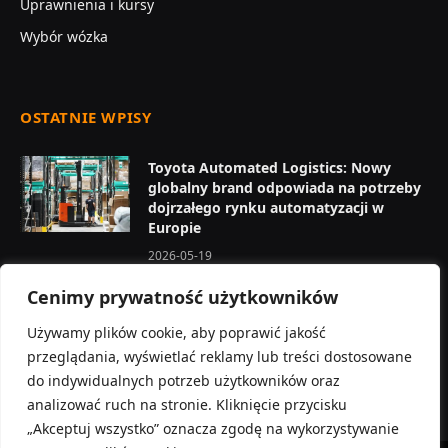
Uprawnienia i kursy
Wybór wózka
OSTATNIE WPISY
Toyota Automated Logistics: Nowy
globalny brand odpowiada na potrzeby
dojrzałego rynku automatyzacji w
Europie
2026-05-19
Cenimy prywatność użytkowników
Toyota Traigo80 nowej generacji –
zaawansowane systemy bezpieczeństwa
Używamy plików cookie, aby poprawić jakość
w magazynie
przeglądania, wyświetlać reklamy lub treści dostosowane
2026-05-16
do indywidualnych potrzeb użytkowników oraz
analizować ruch na stronie. Kliknięcie przycisku
„Akceptuj wszystko” oznacza zgodę na wykorzystywanie