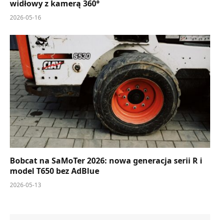
widłowy z kamerą 360°
2026-05-16
Bobcat na SaMoTer 2026: nowa generacja serii R i
model T650 bez AdBlue
2026-05-13